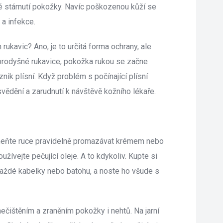
stárnutí pokožky. Navíc poškozenou kůží se 
 a infekce.
 rukavic? Ano, je to určitá forma ochrany, ale 
prodyšné rukavice, pokožka rukou se začne 
znik plísní. Když problém s počínající plísní 
vědění a zarudnutí k návštěvě kožního lékaře.
eňte ruce pravidelně promazávat krémem nebo 
ívejte pečující oleje. A to kdykoliv. Kupte si 
každé kabelky nebo batohu, a noste ho všude s 
ištěním a zraněním pokožky i nehtů. Na jarní 