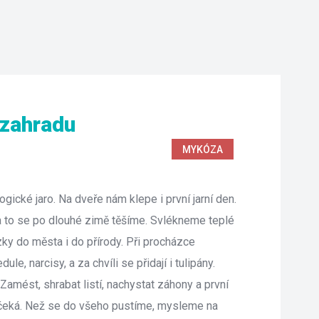
 zahradu
MYKÓZA
cké jaro. Na dveře nám klepe i první jarní den. 
Na to se po dlouhé zimě těšíme. Svlékneme teplé 
zky do města i do přírody. Při procházce 
ule, narcisy, a za chvíli se přidají i tulipány. 
Zamést, shrabat listí, nachystat záhony a první 
čeká. Než se do všeho pustíme, mysleme na 