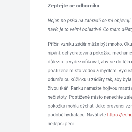
Zeptejte se odborníka
Nejen po práci na zahradě se mi objevují
navíc je to velmi bolestivé. Co mám dělat
Příčin vzniku záděr může být mnoho. Okus
nípání, dehydratovaná pokožka, mechanick
důležité ji vydezinfikovat, aby se do těla
postižené místo vodou a mýdlem. Vysušte
odumřelou kůžičku u záděry tak, aby byla 
živou tkáň. Ranku namažte hojivou mastí a
nečistoty. Postižené místo nenechte zalep
pokožka mohla dýchat. Jako prevenci vzni
podobě hydratace. Navštivte
 
https://esho
nejlepší péči.