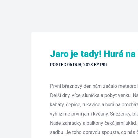
Jaro je tady! Hurá na
POSTED 
05 DUB, 2023
 
BY 
PKL
První březnový den nám začalo meteorologi
Delší dny, více sluníčka a pobyt venku. 
kabáty, čepice, rukavice a hurá na prochá
vyhlížíme první jarní květiny. Sněženky, bled
Naše zahrádky a balkony čeká jarní úklid. 
adbu. Je toho opravdu spousta, co nás 