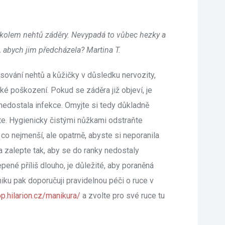
 kolem nehtů záděry. Nevypadá to vůbec hezky a 
, abych jim předcházela? Martina T.
ování nehtů a kůžičky v důsledku nervozity, 
é poškození. Pokud se záděra již objeví, je 
 nedostala infekce. Omyjte si tedy důkladně 
. Hygienicky čistými nůžkami odstraňte 
co nejmenší, ale opatrně, abyste si neporanila 
 zalepte tak, aby se do ranky nedostaly 
ené příliš dlouho, je důležité, aby poraněná 
ku pak doporučuji pravidelnou péči o ruce v 
p.hilarion.cz/manikura/
 a zvolte pro své ruce tu 