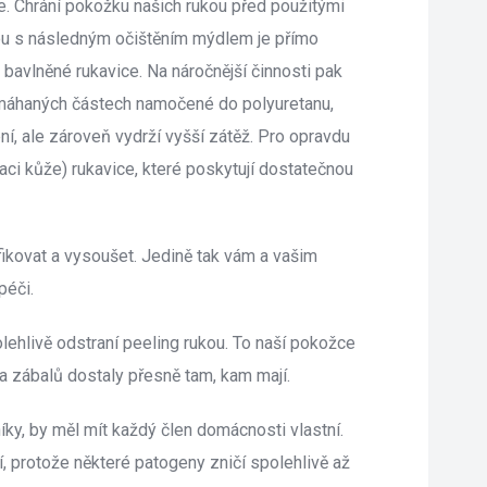
. Chrání pokožku našich rukou před použitými 
kou s následným očištěním mýdlem je přímo 
ě bavlněné rukavice. Na náročnější činnosti pak 
amáhaných částech namočené do polyuretanu, 
ní, ale zároveň vydrží vyšší zátěž. Pro opravdu 
aci kůže) rukavice, které poskytují dostatečnou 
fikovat a vysoušet. Jedině tak vám a vašim 
péči.
hlivě odstraní peeling rukou. To naší pokožce 
 a zábalů dostaly přesně tam, kam mají.
ky, by měl mít každý člen domácnosti vlastní. 
í, protože některé patogeny zničí spolehlivě až 