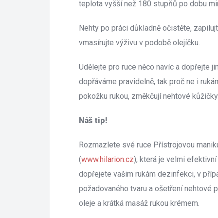
teplota vyšší než 180 stupňů po dobu mi
Nehty po práci důkladně očistěte, zapiluj
vmasírujte výživu v podobě olejíčku.
Udělejte pro ruce něco navíc a dopřejte jim
dopřáváme pravidelně, tak proč ne i ruká
pokožku rukou, změkčují nehtové kůžičky a
Náš tip!
Rozmazlete své ruce Přístrojovou manikúr
(
www.hilarion.cz
), která je velmi efektivn
dopřejete vašim rukám dezinfekci, v příp
požadovaného tvaru a ošetření nehtové pl
oleje a krátká masáž rukou krémem.