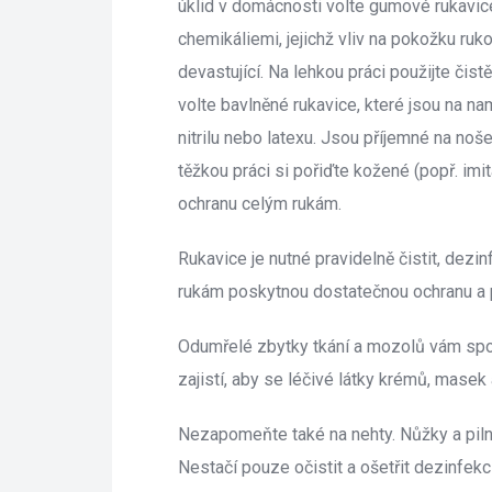
úklid v domácnosti volte gumové rukavice
chemikáliemi, jejichž vliv na pokožku ru
devastující. Na lehkou práci použijte čist
volte bavlněné rukavice, které jsou na n
nitrilu nebo latexu. Jsou příjemné na noše
těžkou práci si pořiďte kožené (popř. imit
ochranu celým rukám.
Rukavice je nutné pravidelně čistit, dezin
rukám poskytnou dostatečnou ochranu a 
Odumřelé zbytky tkání a mozolů vám spole
zajistí, aby se léčivé látky krémů, masek
Nezapomeňte také na nehty. Nůžky a pilní
Nestačí pouze očistit a ošetřit dezinfekc