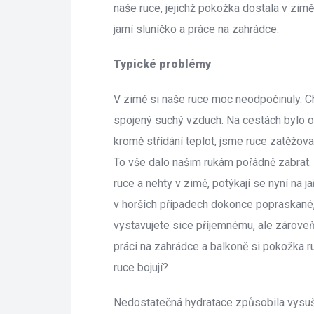
naše ruce, jejichž pokožka dostala v zimě
jarní sluníčko a práce na zahrádce.
Typické problémy
V zimě si naše ruce moc neodpočinuly. Chl
pojený suchý vzduch. Na cestách bylo opě
kromě střídání teplot, jsme ruce zatěžo
To vše dalo našim rukám pořádně zabrat. 
ruce a nehty v zimě, potýkají se nyní na j
v horších případech dokonce popraskané, 
vystavujete sice příjemnému, ale zároveň o
práci na zahrádce a balkoně si pokožka r
ruce bojují?
Nedostatečná hydratace způsobila vysuš