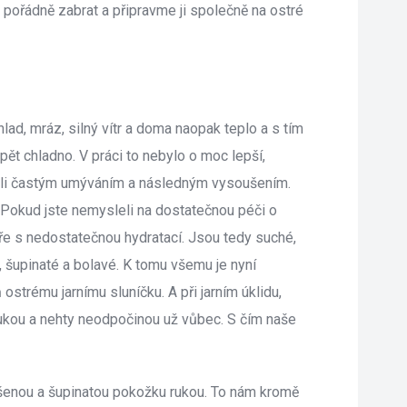
 pořádně zabrat a připravme ji společně na ostré 
ad, mráz, silný vítr a doma naopak teplo a s tím 
t chladno. V práci to nebylo o moc lepší, 
vali častým umýváním a následným vysoušením. 
Pokud jste nemysleli na dostatečnou péči o 
aře s nedostatečnou hydratací. Jsou tedy suché, 
šupinaté a bolavé. K tomu všemu je nyní 
strému jarnímu sluníčku. A při jarním úklidu, 
ukou a nehty neodpočinou už vůbec. S čím naše 
enou a šupinatou pokožku rukou. To nám kromě 