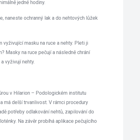
nimálně jedné hodiny.
te, naneste ochranný lak a do nehtových lůžek 
 vyživující masku na ruce a nehty. Pleti ji 
m? Masky na ruce pečují a následně chrání 
 vyživují nehty.
ou v Hilarion – Podologickém institutu 
í a má delší trvanlivost. V rámci procedury 
adě potřeby odlakování nehtů, zapilování do 
oténky. Na závěr probíhá aplikace pečujícího 