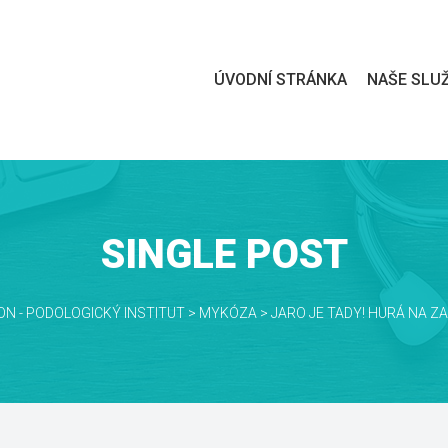
 
ÚVODNÍ STRÁNKA
NAŠE SLU
SINGLE POST
ON - PODOLOGICKÝ INSTITUT
 > 
MYKÓZA
 > 
JARO JE TADY! HURÁ NA Z