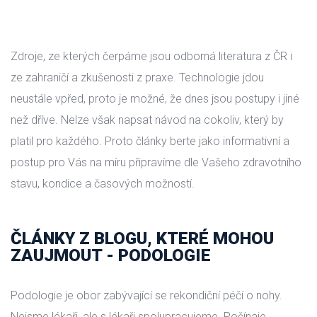
Zdroje, ze kterých čerpáme jsou odborná literatura z ČR i 
ze zahraničí a zkušenosti z praxe. Technologie jdou 
neustále vpřed, proto je možné, že dnes jsou postupy i jiné 
než dříve. Nelze však napsat návod na cokoliv, který by 
platil pro každého. Proto články berte jako informativní a 
postup pro Vás na míru připravíme dle Vašeho zdravotního 
tavu, kondice a časových možností.
ČLÁNKY Z BLOGU, KTERÉ MOHOU 
ZAUJMOUT - PODOLOGIE
Podologie je obor zabývající se rekondiční péčí o nohy. 
Nejsme lékaři, ale s lékaři spolupracujeme. Počínaje 