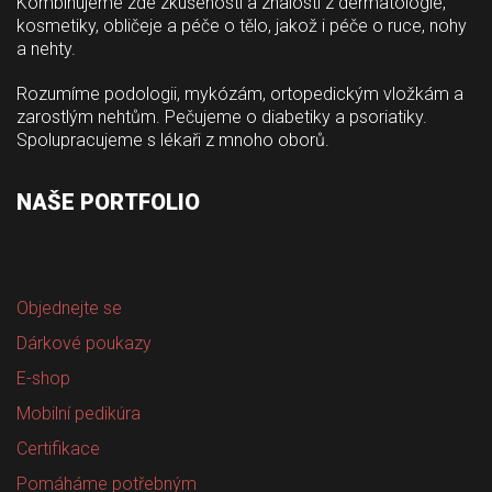
Kombinujeme zde zkušenosti a znalosti z dermatologie, 
kosmetiky, obličeje a péče o tělo, jakož i péče o ruce, nohy 
a nehty.
Rozumíme podologii, mykózám, ortopedickým vložkám a 
zarostlým nehtům. Pečujeme o diabetiky a psoriatiky. 
Spolupracujeme s lékaři z mnoho oborů.
NAŠE PORTFOLIO
Objednejte se
Dárkové poukazy
E-shop
Mobilní pedikúra
Certifikace
Pomáháme potřebným