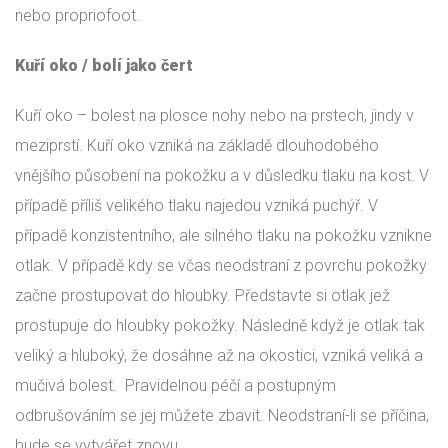
nebo propriofoot.
Kuří oko / bolí jako čert
Kuří oko – bolest na plosce nohy nebo na prstech, jindy v 
meziprstí. Kuří oko vzniká na základě dlouhodobého 
vnějšího působení na pokožku a v důsledku tlaku na kost. V 
případě příliš velikého tlaku najedou vzniká puchýř. V 
případě konzistentního, ale silného tlaku na pokožku vznikne 
otlak. V případě kdy se včas neodstraní z povrchu pokožky 
začne prostupovat do hloubky. Představte si otlak jež 
prostupuje do hloubky pokožky. Následně když je otlak tak 
veliký a hluboký, že dosáhne až na okostici, vzniká veliká a 
mučivá bolest. Pravidelnou péčí a postupným 
odbrušováním se jej můžete zbavit. Neodstraní-li se příčina, 
bude se vytvářet znovu.