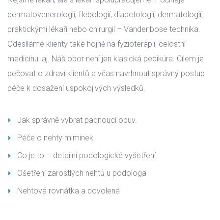
dermatovenerologií, flebologií, diabetologií, dermatologií, 
praktickými lékaři nebo chirurgií – Vandenbose technika. 
Odesíláme klienty také hojně na fyzioterapii, celostní 
medicínu, aj. Náš obor není jen klasická pedikúra. Cílem je 
pečovat o zdraví klientů a včas navrhnout správný postup 
péče k dosažení uspokojivých výsledků.
Jak správně vybrat padnoucí obuv.
Péče o nehty miminek
Co je to – detailní podologické vyšetření
Ošetření zarostlých nehtů u podologa
Nehtová rovnátka a dovolená