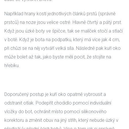
Například hrany kostí jednotlivých článků prstů (správně 
prstců) na noze jsou velice ostré. Hlavně čtvrtý a pátý prst. 
Když jsou úzké boty ve špičce, tak se malíček stočí a stlačí 
v botě. Když je bota na podpatku, který má více jak 4 cm, 
při chůzi se na něj vytváří velká síla. Následně pak kuří oko 
může bolet až tak, jako byste měli pocit, že stojíte na 
hřebíku.
 
Doporučený postup je kuří oko opatrně vybrousit a 
odstranit otlak. Podepřít chodidlo pomocí individuální 
vložky do bot, ochránit místo pomocí silikonového 
korektoru a změnit obuv na jiný střih, který nebude úzký v 
předloží (v přední části boty). Více o tom jak si správně 