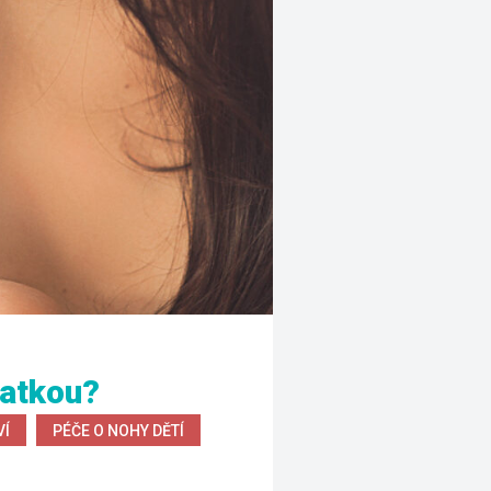
matkou?
VÍ
 
PÉČE O NOHY DĚTÍ