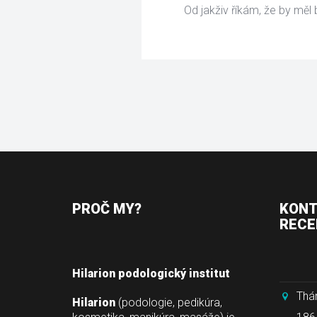
 Od jakživ říkám, že by měl
PROČ MY?
KONT
RECE
Hilarion podologický institut
Thá
Hilarion
 (podologie, pedikúra, 