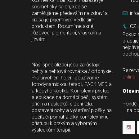
kosmetika, manikúra, masáže) je 
186 
kosmetický salon, kde se 
zaměřujeme především na zdraví a 
info
krása je příjemným vedlejším 
produktem. Rozumíme akné, 
CZ 
růžovce, pigmentaci, vráskám a 
 Pokud 
jizvám.
pracuj
nejdřív
 
pochope
Naši specializací jsou zarůstající 
Rezerva
nehty a nehtová rovnátka / ortonyxie. 
online
Pro urychlení hojení používáme 
fotodynamickou terapii, PACK MED a 
arkodyho kostku. Komplexní přístup 
Otevír
a edukace na domácí péči, systém 
příčin a následků, držení těla, 
Pondělí
postavení nohy a vyšetření plošky na 
 – na o
počítači pomáhá díky komplexnímu 
přístupu k brzkým a výborným 
výsledkům terapií.