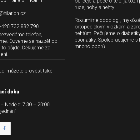
00 Praha 8 – Karlín
obličeje a péče o tělo, jakož i
ruce, nohy a nehty.
@hilarion.cz
Rozumíme podologii, mykózá
+420 732 882 790
ortopedickým vložkám a zaro
nehtům. Pečujeme o diabetiky
nezvedáme telefon, 
psoriatiky. Spolupracujeme s lé
eme. Ozveme se nazpět co 
mnoho oborů.
e to půjde. Děkujeme za 
ní. 
ci můžete provést také 
ací doba
 – Neděle: 7:30 – 20:00
bjednání