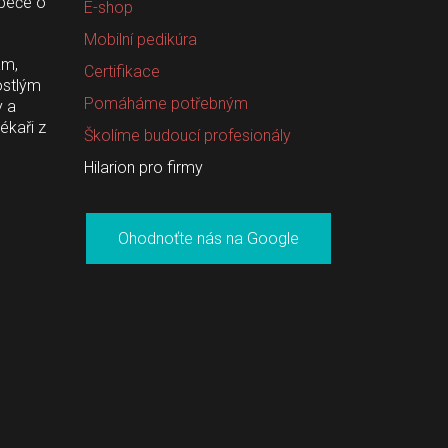
 péče o 
E-shop
Mobilní pedikúra
m, 
Certifikace
stlým 
Pomáháme potřebným
 a 
kaři z 
Školíme budoucí profesionály
 Hilarion pro firmy
 Ohodnoťte nás na Google 