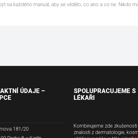
 být na každého manuál, aby se vědělo, co ano a co ne. Nikdo mi 
AKTNÍ ÚDAJE – 
SPOLUPRACUJEME S 
PCE
LÉKAŘI
Kombinujeme zde zkušenosti 
mova 181/20
znalosti z dermatologie, kosme